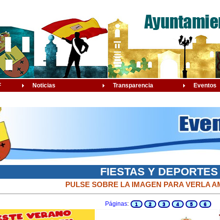
F
Noticias
Transparencia
Eventos
FIESTAS Y DEPORTES
PULSE SOBRE LA IMAGEN PARA VERLA A
Páginas
:
1
2
3
4
5
6