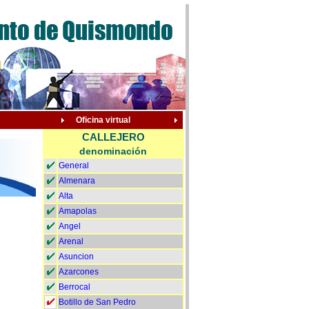
Oficina virtual
CALLEJERO
denominación
General
Almenara
Alta
Amapolas
Angel
Arenal
Asuncion
Azarcones
Berrocal
Botillo de San Pedro