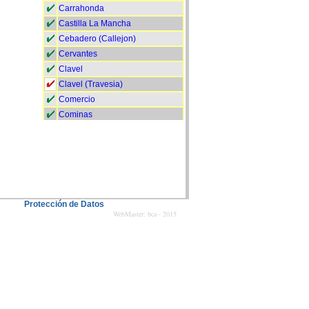
Carrahonda
Castilla La Mancha
Cebadero (Callejon)
Cervantes
Clavel
Clavel (Travesia)
Comercio
Cominas
Comuneros de Castilla
Constitucion
Cuerno (Callejon)
Deportes
Domingo Gonzalez Dominguin
Protección de Datos
Don Lino Sanchez Cabezudo
WebMaster: bca - 2015
Don Roman Merchan
Don Sergio del Castillo (Plaza)
El Greco
Escobachas
Escondida
Esparragal