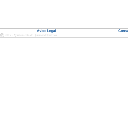
Aviso Legal
Consu
2015 - Ayuntamiento de Quismondo(Toledo)